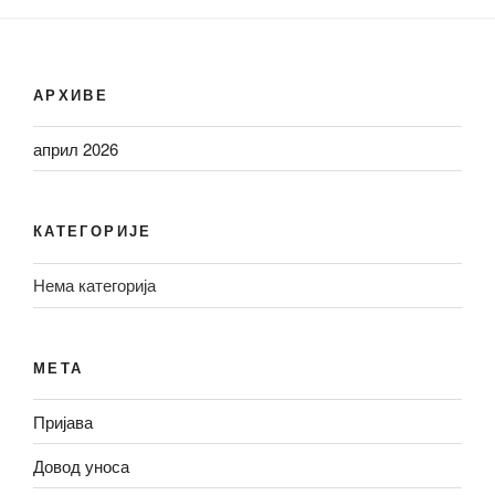
АРХИВЕ
април 2026
КАТЕГОРИЈЕ
Нема категорија
МЕТА
Пријава
Довод уноса