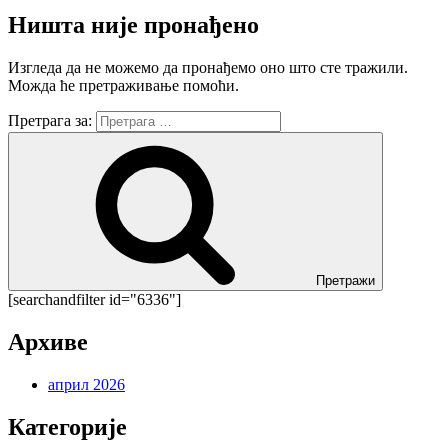
Ништа није пронађено
Изгледа да не можемо да пронађемо оно што сте тражили.
Можда ће претраживање помоћи.
Претрага за:
Претражи
[searchandfilter id="6336"]
Архиве
април 2026
Категорије